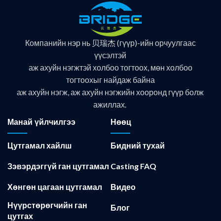
Компанийн нэр нь 贝瑞杰 (гүүр)-ийн орчуулгаас
үүсэлтэй
аж ахуйн нэгжтэй холбоо тогтоох, мөн холбоо
тогтоохыг найдаж байна
аж ахуйн нэгж, аж ахуйн нэгжийн хооронд гүүр болж
ажиллах.
Манай үйлчилгээ
Нөөц
Цутгамал хайлш
Бидний тухай
Зэвэрдэггүй ган цутгамал
Casting FAQ
Хөнгөн цагаан цутгамал
Видео
Нүүрстөрөгчийн ган
Блог
цутгах