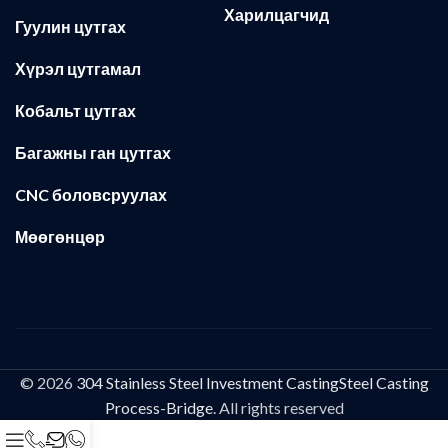
Харилцагчид
Гуулин цутгах
Хүрэл цутгамал
Кобальт цутгах
Багажны ган цутгах
CNC боловсруулах
Мөөгөнцөр
© 2026
304 Stainless Steel Investment CastingSteel Casting
Process-Bridge
. All rights reserved