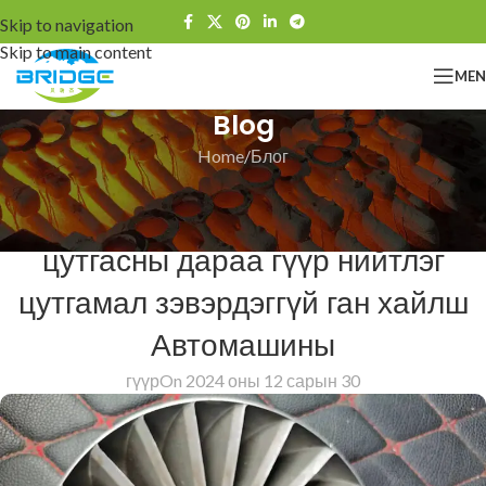
Skip to navigation
Skip to main content
ME
Blog
Home
Блог
БЛОГ
Зах зээлийн хөрөнгө оруулалтын
цутгасны дараа гүүр нийтлэг
цутгамал зэвэрдэггүй ган хайлш
Автомашины
гүүр
On 2024 оны 12 сарын 30