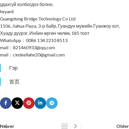
удахгүй холбогдох болно.
heyanli
Guangdong Bridge Technology Co Ltd
1106, Jiahua Plaza, 3-р байр, Гуандун мужийн Гуанжоу хот,
Хуаду дүүрэг, Инбин өргөн чөлөө, 185 тоот
WhatsApp：0086 134 2210 8513
mail：821460933@qq.com
mail：cindeellahe20@gmail.com
Гэр
首页
Newer
Older