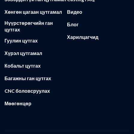
Хөнгөн цагаан цутгамал
Видео
Нүүрстөрөгчийн ган
Блог
цутгах
Харилцагчид
Гуулин цутгах
Хүрэл цутгамал
Кобальт цутгах
Багажны ган цутгах
CNC боловсруулах
Мөөгөнцөр