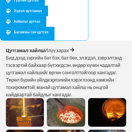
Гуулин цутгах
Хүрэл цутгамал
Кобальт цутгах
Багажны ган цутгах
CNC боловсруулах
Цутгамал хайлш
Илүү харах
Мөөгөнцөр
Бид дээд зэргийн бат бэх, бат бөх, элэгдэл, зэврэлтэнд
тэсвэртэй байхаар бүтээгдсэн, өндөр хүчин чадалтай
цутгамал хайлшийг өргөн сонголттойгоор хангадаг.
Төрөл бүрийн үйлдвэрлэлийн хэрэглээнд хамгийн
тохиромжтой, манай цутгамал хайлш нь онцгой
найдвартай байдлыг хангадаг.