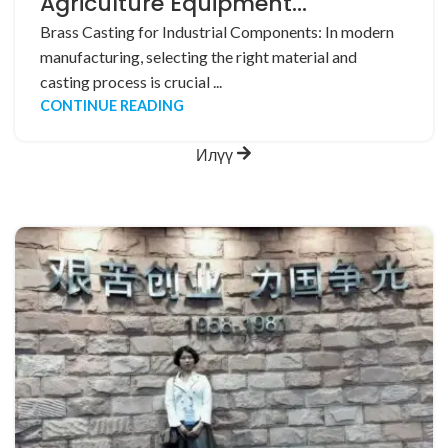
Agriculture Equipment
Components and Pump & Valve
Brass Casting for Industrial Components: In modern
manufacturing, selecting the right material and
Castings
casting process is crucial ...
CONTINUE READING
Илүү