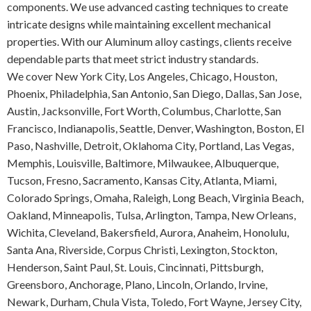
components. We use advanced casting techniques to create
intricate designs while maintaining excellent mechanical
properties. With our
Aluminum alloy castings
, clients receive
dependable parts that meet strict industry standards.
We cover New York City, Los Angeles, Chicago, Houston,
Phoenix, Philadelphia, San Antonio, San Diego, Dallas, San Jose,
Austin, Jacksonville, Fort Worth, Columbus, Charlotte, San
Francisco, Indianapolis, Seattle, Denver, Washington, Boston, El
Paso, Nashville, Detroit, Oklahoma City, Portland, Las Vegas,
Memphis, Louisville, Baltimore, Milwaukee, Albuquerque,
Tucson, Fresno, Sacramento, Kansas City, Atlanta, Miami,
Colorado Springs, Omaha, Raleigh, Long Beach, Virginia Beach,
Oakland, Minneapolis, Tulsa, Arlington, Tampa, New Orleans,
Wichita, Cleveland, Bakersfield, Aurora, Anaheim, Honolulu,
Santa Ana, Riverside, Corpus Christi, Lexington, Stockton,
Henderson, Saint Paul, St. Louis, Cincinnati, Pittsburgh,
Greensboro, Anchorage, Plano, Lincoln, Orlando, Irvine,
Newark, Durham, Chula Vista, Toledo, Fort Wayne, Jersey City,