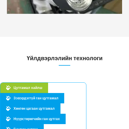
Үйлдвэрлэлийн технологи
Цутгамал хайлш
Зэвэрдэггүй ган цутгамал
Хөнгөн цагаан цутгамал
Нүүрстөрөгчийн ган цутгах