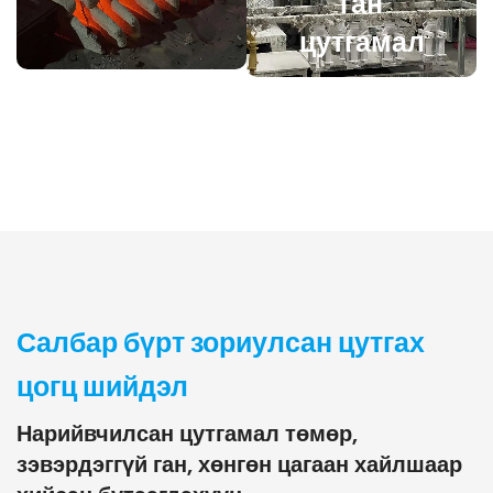
ган
цутгамал
Салбар бүрт зориулсан цутгах
цогц шийдэл
Нарийвчилсан цутгамал төмөр,
зэвэрдэггүй ган, хөнгөн цагаан хайлшаар