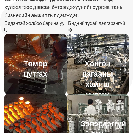
хүлээлтээс давсан бүтээгдэхүүнийг хүргэж, таны
бизнесийн амжилтыг дэмждэг.
Бидэнтэй холбоо барина уу
Бидний тухай дэлгэрэнгүй
Төмөр
Хөнгөн
цутгах
цагааны
хайлш
цутгах
Зэвэрдэггүй