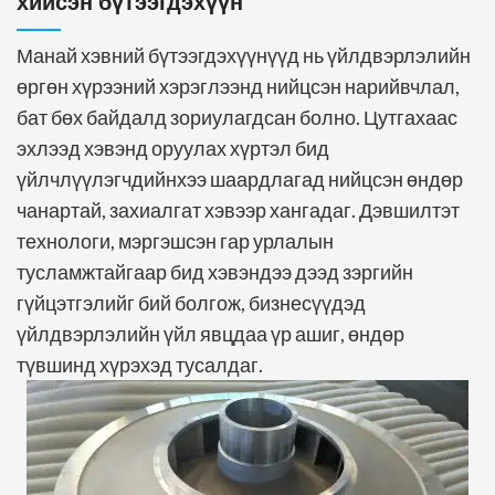
хийсэн бүтээгдэхүүн
Манай хэвний бүтээгдэхүүнүүд нь үйлдвэрлэлийн
өргөн хүрээний хэрэглээнд нийцсэн нарийвчлал,
бат бөх байдалд зориулагдсан болно. Цутгахаас
эхлээд хэвэнд оруулах хүртэл бид
үйлчлүүлэгчдийнхээ шаардлагад нийцсэн өндөр
чанартай, захиалгат хэвээр хангадаг. Дэвшилтэт
технологи, мэргэшсэн гар урлалын
тусламжтайгаар бид хэвэндээ дээд зэргийн
гүйцэтгэлийг бий болгож, бизнесүүдэд
үйлдвэрлэлийн үйл явцдаа үр ашиг, өндөр
түвшинд хүрэхэд тусалдаг.