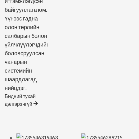
итгэмжлэгдсэн
байгууллага юм.
Үүнээс гадна
олон төрлийн
салбарын болон
үйлчлүүлэгчдийн
боловсруулсан
чанарын
системийн
шаардлагад
нийцдэг.
Бидний тухай
дэлгэрэнгүй