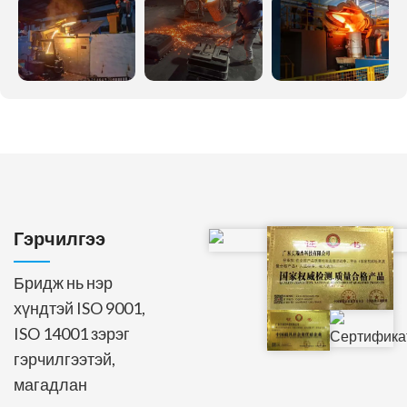
Гэрчилгээ
Бридж нь нэр
хүндтэй ISO 9001,
ISO 14001 зэрэг
гэрчилгээтэй,
магадлан