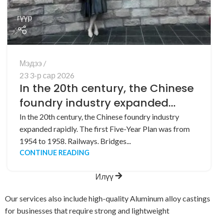
гүүр
Мэдээ
23 3-р сар 2026
In the 20th century, the Chinese
foundry industry expanded
rapidly. The first Five-Year Plan
In the 20th century, the Chinese foundry industry
expanded rapidly. The first Five-Year Plan was from
was from 1954 to 1958.
1954 to 1958. Railways. Bridges...
CONTINUE READING
Илүү
Our services also include high-quality
Aluminum alloy castings
for businesses that require strong and lightweight