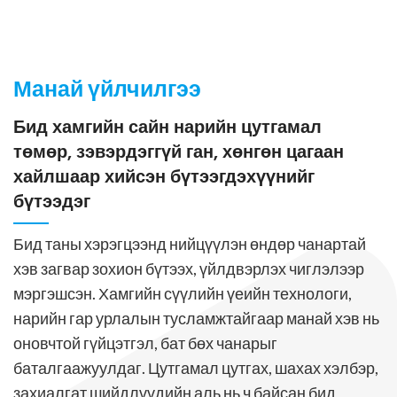
Манай үйлчилгээ
Бид хамгийн сайн нарийн цутгамал
төмөр, зэвэрдэггүй ган, хөнгөн цагаан
хайлшаар хийсэн бүтээгдэхүүнийг
бүтээдэг
Бид таны хэрэгцээнд нийцүүлэн өндөр чанартай
хэв загвар зохион бүтээх, үйлдвэрлэх чиглэлээр
мэргэшсэн. Хамгийн сүүлийн үеийн технологи,
нарийн гар урлалын тусламжтайгаар манай хэв нь
оновчтой гүйцэтгэл, бат бөх чанарыг
баталгаажуулдаг. Цутгамал цутгах, шахах хэлбэр,
захиалгат шийдлүүдийн аль нь ч байсан бид