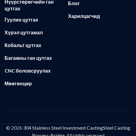
Нүүрстөрөгчийн ган
Блог
цутгах
Харилцагчид
Гуулин цутгах
Хүрэл цутгамал
Кобальт цутгах
Багажны ган цутгах
CNC боловсруулах
Мөөгөнцөр
© 2026
304 Stainless Steel Investment CastingSteel Casting
Process-Bridge
. All rights reserved