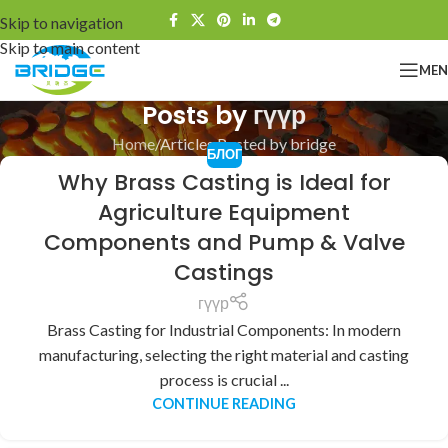
Skip to navigation
Skip to main content
ME
Posts by
гүүр
Home
Articles Posted by bridge
БЛОГ
Why Brass Casting is Ideal for
Agriculture Equipment
Components and Pump & Valve
Castings
гүүр
Brass Casting for Industrial Components: In modern
manufacturing, selecting the right material and casting
process is crucial ...
CONTINUE READING