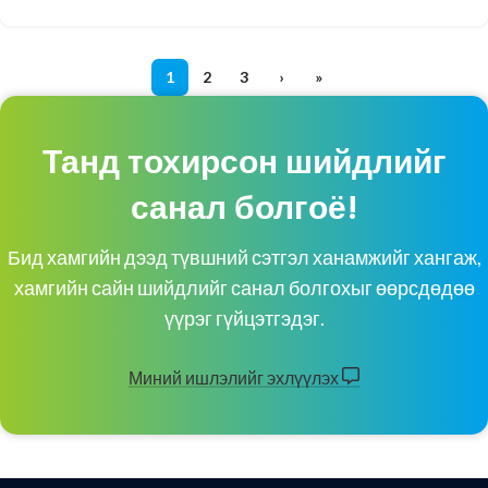
1
2
3
›
»
Танд тохирсон шийдлийг
санал болгоё!
Бид хамгийн дээд түвшний сэтгэл ханамжийг хангаж,
хамгийн сайн шийдлийг санал болгохыг өөрсдөдөө
үүрэг гүйцэтгэдэг.
Миний ишлэлийг эхлүүлэх