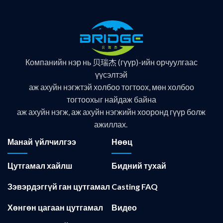
Компанийн нэр нь 贝瑞杰 (гүүр)-ийн орчуулгаас
үүсэлтэй
аж ахуйн нэгжтэй холбоо тогтоох, мөн холбоо
тогтоохыг найдаж байна
аж ахуйн нэгж, аж ахуйн нэгжийн хооронд гүүр болж
ажиллах.
Манай үйлчилгээ
Нөөц
Цутгамал хайлш
Бидний тухай
Зэвэрдэггүй ган цутгамал
Casting FAQ
Хөнгөн цагаан цутгамал
Видео