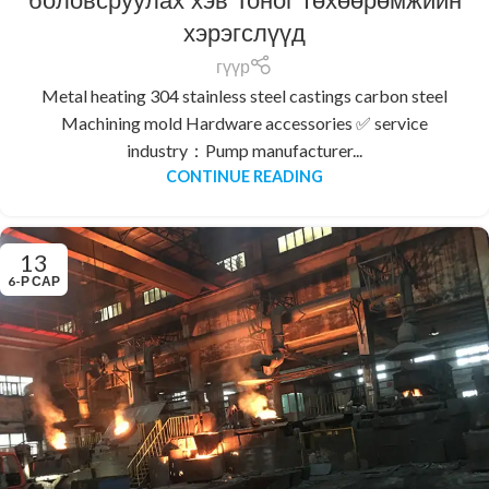
боловсруулах хэв Тоног төхөөрөмжийн
хэрэгслүүд
гүүр
Metal heating 304 stainless steel castings carbon steel
Machining mold Hardware accessories ✅ service
industry：Pump manufacturer...
CONTINUE READING
13
6-Р САР