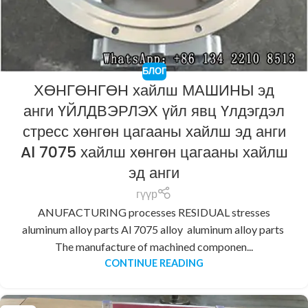
БЛОГ
ХӨНГӨНГӨН хайлш МАШИНЫ эд
анги ҮЙЛДВЭРЛЭХ үйл явц Үлдэгдэл
стресс хөнгөн цагааны хайлш эд анги
Al 7075 хайлш хөнгөн цагааны хайлш
эд анги
гүүр
ANUFACTURING processes RESIDUAL stresses
aluminum alloy parts Al 7075 alloy aluminum alloy parts
The manufacture of machined componen...
CONTINUE READING