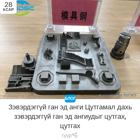
28
8 САР
БЛОГ
Зэвэрдэггүй ган эд анги Цутгамал дахь
зэвэрдэггүй ган эд ангиудыг цутгах,
цутгах
гүүр