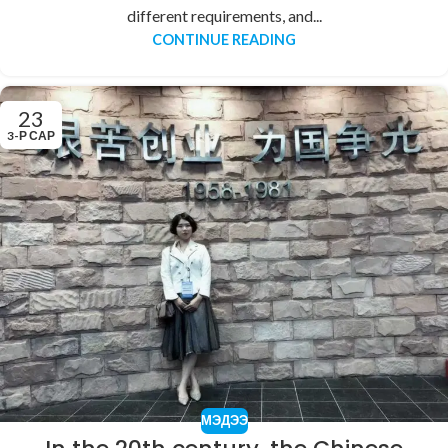
different requirements, and...
CONTINUE READING
23
3-Р САР
МЭДЭЭ