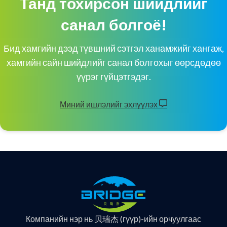
Танд тохирсон шийдлийг
санал болгоё!
Бид хамгийн дээд түвшний сэтгэл ханамжийг хангаж,
хамгийн сайн шийдлийг санал болгохыг өөрсдөдөө
үүрэг гүйцэтгэдэг.
Миний ишлэлийг эхлүүлэх
Компанийн нэр нь 贝瑞杰 (гүүр)-ийн орчуулгаас