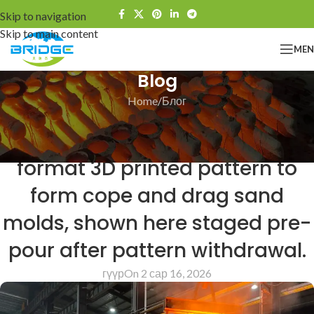
Skip to navigation
Skip to main content
ME
Blog
Home
Блог
БЛОГ
This project used a large-
format 3D printed pattern to
form cope and drag sand
molds, shown here staged pre-
pour after pattern withdrawal.
гүүр
On 2 сар 16, 2026