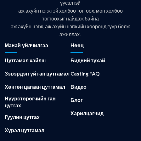
үүсэлтэй
аж ахуйн нэгжтэй холбоо тогтоох, мөн холбоо
тогтоохыг найдаж байна
аж ахуйн нэгж, аж ахуйн нэгжийн хооронд гүүр болж
ажиллах.
Манай үйлчилгээ
Нөөц
Цутгамал хайлш
Бидний тухай
Зэвэрдэггүй ган цутгамал
Casting FAQ
Хөнгөн цагаан цутгамал
Видео
Нүүрстөрөгчийн ган
Блог
цутгах
Харилцагчид
Гуулин цутгах
Хүрэл цутгамал