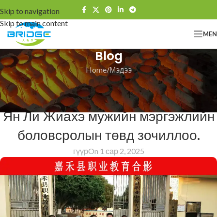
Skip to navigation
Skip to main content
ME
Blog
Home
Мэдээ
МЭДЭЭ
Гуандун Бридж Технологи ХХК Хэ
Ян Ли Жиахэ мужийн мэргэжлийн
боловсролын төвд зочиллоо.
гүүр
On 1 сар 2, 2025