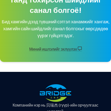
санал болгоё!
Бид хамгийн дээд түвшний сэтгэл ханамжийг хангаж,
хамгийн сайн шийдлийг санал болгохыг өөрсдөдөө
үүрэг гүйцэтгэдэг.
Миний ишлэлийг эхлүүлэх
Компанийн нэр нь 贝瑞杰 (гүүр)-ийн орчуулгаас