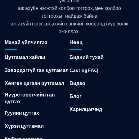
үүсэлтэй
аж ахуйн нэгжтэй холбоо тогтоох, мөн холбоо
тогтоохыг найдаж байна
аж ахуйн нэгж, аж ахуйн нэгжийн хооронд гүүр болж
ажиллах.
Манай үйлчилгээ
Нөөц
Цутгамал хайлш
Бидний тухай
Зэвэрдэггүй ган цутгамал
Casting FAQ
Хөнгөн цагаан цутгамал
Видео
Нүүрстөрөгчийн ган
Блог
цутгах
Харилцагчид
Гуулин цутгах
Хүрэл цутгамал
Кобальт цутгах