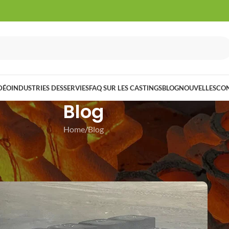
DÉO
INDUSTRIES DESSERVIES
FAQ SUR LES CASTINGS
BLOG
NOUVELLES
CO
Blog
Home
Blog
LOG
vestment Castings
 30 décembre 2024