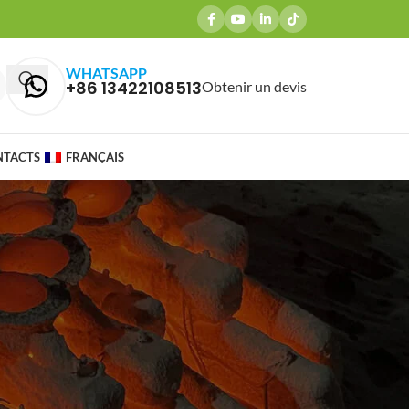
WHATSAPP
+86 13422108513
Obtenir un devis
NTACTS
FRANÇAIS
ARTICLES RÉCENTS
Why Brass Casting is Ideal for
Agriculture Equipment
Components and Pump & Valve
Castings
mars 27, 2026
1 Comment