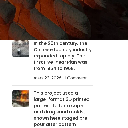
Custom Pump Casting
Solutions for Industrial
Needs
mars 24, 2026
1 Comment
In the 20th century, the
Chinese foundry industry
expanded rapidly. The
first Five-Year Plan was
from 1954 to 1958.
mars 23, 2026
1 Comment
This project used a
large-format 3D printed
pattern to form cope
and drag sand molds,
shown here staged pre-
pour after pattern