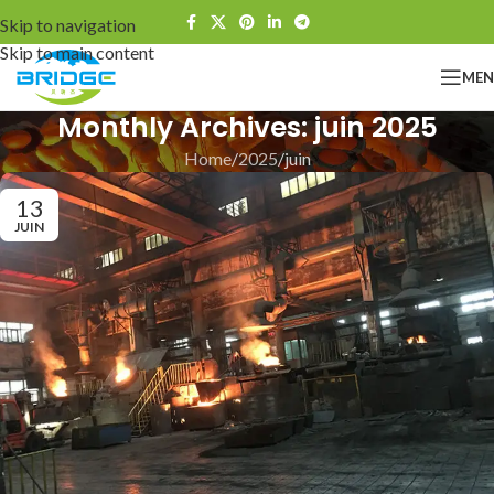
Skip to navigation
Skip to main content
ME
Monthly Archives: juin 2025
Home
2025
juin
13
JUIN