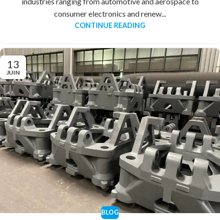
industries ranging from automotive and aerospace to
consumer electronics and renew...
CONTINUE READING
13
JUIN
BLOG