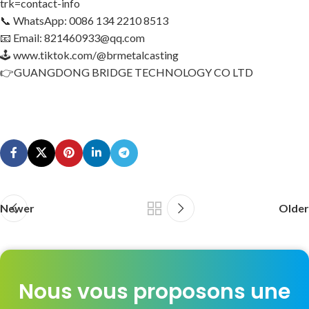
trk=contact-info
📞 WhatsApp: 0086 134 2210 8513
📧 Email: 821460933@qq.com
🕹 www.tiktok.com/@brmetalcasting
👉GUANGDONG BRIDGE TECHNOLOGY CO LTD
Newer
Older
Nous vous proposons une