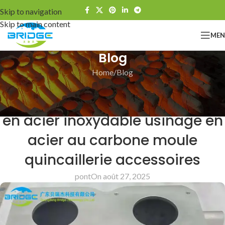
Skip to navigation
Skip to main content
ME
Blog
Home
Blog
BLOG
Métal chauffage 304 moulages
en acier inoxydable usinage en
acier au carbone moule
quincaillerie accessoires
pont
On août 27, 2025