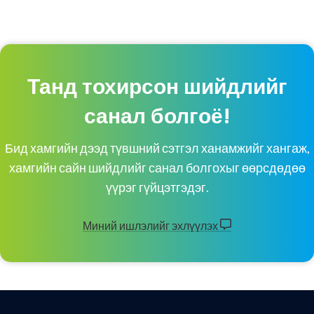
Танд тохирсон шийдлийг
санал болгоё!
Бид хамгийн дээд түвшний сэтгэл ханамжийг хангаж,
хамгийн сайн шийдлийг санал болгохыг өөрсдөдөө
үүрэг гүйцэтгэдэг.
Миний ишлэлийг эхлүүлэх