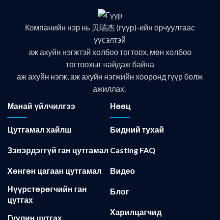
Компанийн нэр нь 贝瑞杰 (гүүр)-ийн орчуулгаас
үүсэлтэй
аж ахуйн нэгжтэй холбоо тогтоох, мөн холбоо
тогтоохыг найдаж байна
аж ахуйн нэгж, аж ахуйн нэгжийн хооронд гүүр болж
ажиллах.
Манай үйлчилгээ
Нөөц
Цутгамал хайлш
Бидний тухай
Зэвэрдэггүй ган цутгамал
Casting FAQ
Хөнгөн цагаан цутгамал
Видео
Нүүрстөрөгчийн ган
Блог
цутгах
Харилцагчид
Гуулин цутгах