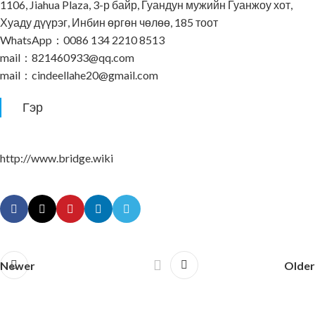
1106, Jiahua Plaza, 3-р байр, Гуандун мужийн Гуанжоу хот,
Хуаду дүүрэг, Инбин өргөн чөлөө, 185 тоот
WhatsApp：0086 134 2210 8513
mail：821460933@qq.com
mail：cindeellahe20@gmail.com
Гэр
http://www.bridge.wiki
Newer
Older