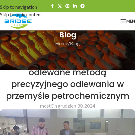
Skip to navigation
Skip to main content
ME
Blog
Home
Blog
BLOG
Odlewy mostowe, części
odlewane metodą
precyzyjnego odlewania w
przemyśle petrochemicznym
most
On grudzień 30, 2024