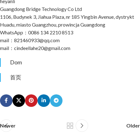
heyanli
Guangdong Bridge Technology Co Ltd
1106, Budynek 3, Jiahua Plaza, nr 185 Yingbin Avenue, dystrykt
Huadu, miasto Guangzhou, prowincja Guangdong
WhatsApp：0086 134 2210 8513
mail：821460933@qq.com
mail：cindeellahe20@gmail.com
Dom
首页
Newer
Older