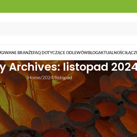
UGIWANE BRANŻE
FAQ DOTYCZĄCE ODLEWÓW
BLOG
AKTUALNOŚCI
ŁĄCZ
y Archives: listopad 202
Home
2024
listopad