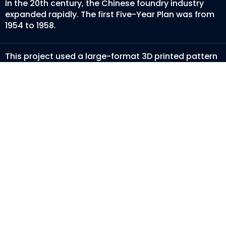
In the 20th century, the Chinese foundry industry
expanded rapidly. The first Five-Year Plan was from
1954 to 1958.
This project used a large-format 3D printed pattern
to form cope and drag sand molds, shown here
staged pre-pour after pattern withdrawal.
Steel Investment CastingSteel Casting Process
Carbon Steel Aluminum Inves