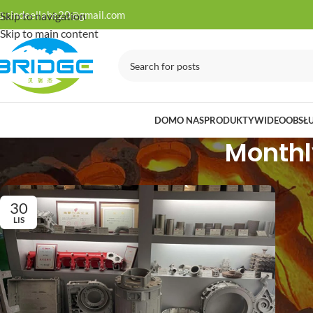

cindeellahe20@gmail.com
Skip to navigation
Skip to main content
DOM
O NAS
PRODUKTY
WIDEO
OBSŁ
Monthl
30
LIS