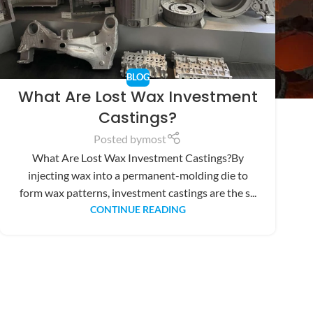
BLOG
What Are Lost Wax Investment
Castings?
Posted by
most
What Are Lost Wax Investment Castings?By
injecting wax into a permanent-molding die to
form wax patterns, investment castings are the s...
CONTINUE READING