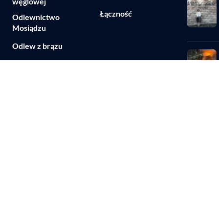
węglowej
Łączność
Odlewnictwo
Mosiądzu
Odlew z brązu
Odlew kobaltowy
Odlewnictwo stali
narzędziowej
Obróbka CNC
Pleśń
Mapa Witryny
Polityka Prywatności
304 Stainless 