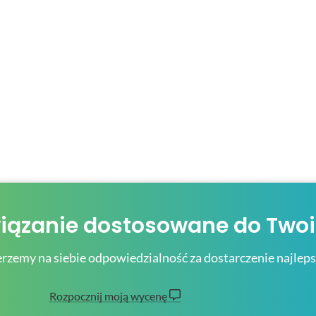
wiązanie dostosowane do Twoi
erzemy na siebie odpowiedzialność za dostarczenie najle
Rozpocznij moją wycenę