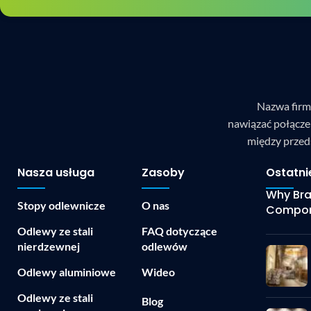
Nazwa firm
nawiązać połącze
między przed
Nasza usługa
Zasoby
Ostatni
Why Bras
Stopy odlewnicze
O nas
Compon
Odlewy ze stali
FAQ dotyczące
nierdzewnej
odlewów
Odlewy aluminiowe
Wideo
Odlewy ze stali
Blog