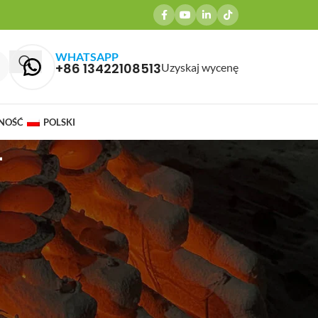
WHATSAPP
+86 13422108513
Uzyskaj wycenę
NOŚĆ
POLSKI
4