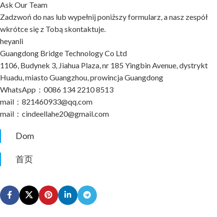
Ask Our Team
Zadzwoń do nas lub wypełnij poniższy formularz, a nasz zespół
wkrótce się z Tobą skontaktuje.
heyanli
Guangdong Bridge Technology Co Ltd
1106, Budynek 3, Jiahua Plaza, nr 185 Yingbin Avenue, dystrykt
Huadu, miasto Guangzhou, prowincja Guangdong
WhatsApp：0086 134 2210 8513
mail：821460933@qq.com
mail：cindeellahe20@gmail.com
Dom
首页