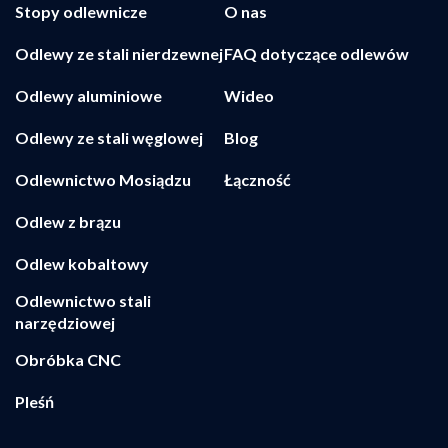
Stopy odlewnicze
O nas
Odlewy ze stali nierdzewnej
FAQ dotyczące odlewów
Odlewy aluminiowe
Wideo
Odlewy ze stali węglowej
Blog
Odlewnictwo Mosiądzu
Łączność
Odlew z brązu
Odlew kobaltowy
Odlewnictwo stali
narzędziowej
Obróbka CNC
Pleśń