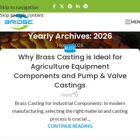
Skip to navigation
Skip to main content
ME
Yearly Archives: 2026
Home
2026
BLOG
Why Brass Casting is Ideal for
Agriculture Equipment
Components and Pump & Valve
Castings
most
Brass Casting for Industrial Components: In modern
manufacturing, selecting the right material and casting
process is crucial ...
CONTINUE READING