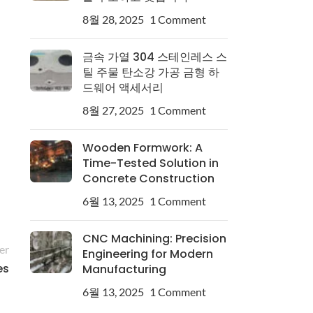
8월 28, 2025
1 Comment
금속 가열 304 스테인레스 스
틸 주물 탄소강 가공 금형 하
드웨어 액세서리
8월 27, 2025
1 Comment
Wooden Formwork: A
Time-Tested Solution in
Concrete Construction
6월 13, 2025
1 Comment
CNC Machining: Precision
er
Engineering for Modern
es
Manufacturing
6월 13, 2025
1 Comment