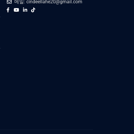
메일: cindeellahe20@gmail.com