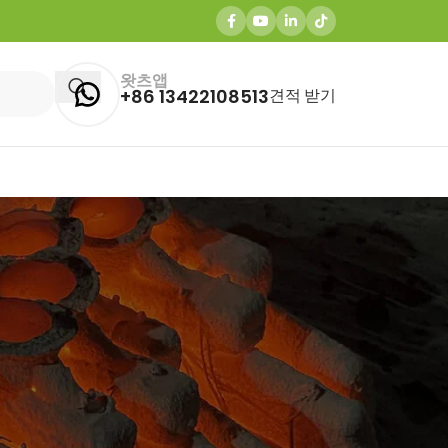
왓츠앱
+86 13422108513
견적 받기
최근 게시물
Why Brass Casting is Ideal for
Agriculture Equipment
Components and Pump & Valve
Castings
3월 27, 2026
1 Comment