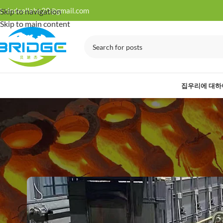

cindeellahe20@gmail.com
Skip to navigation
Skip to main content
집
우리에 대하
블
브리지 
Posted by
다리
O