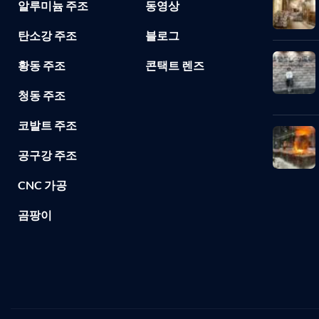
알루미늄 주조
동영상
탄소강 주조
블로그
황동 주조
콘택트 렌즈
청동 주조
코발트 주조
공구강 주조
CNC 가공
곰팡이