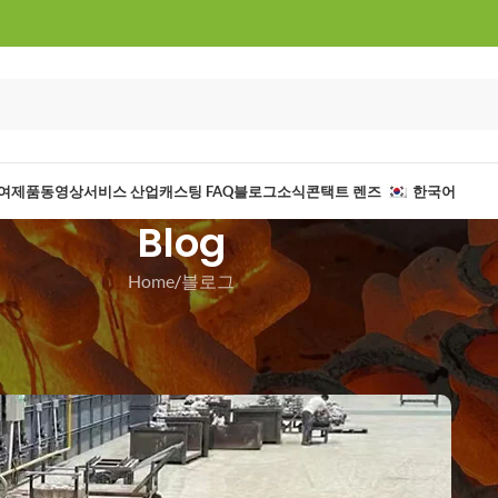
여
제품
동영상
서비스 산업
캐스팅 FAQ
블로그
소식
콘택트 렌즈
한국어
Blog
Home
블로그
로그
생산 능력
n 2024년 12월 30일