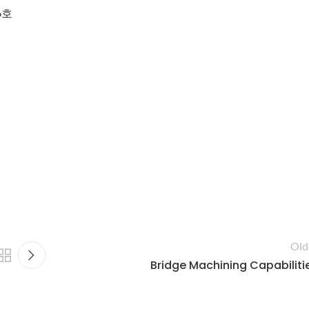
6호
Old
Bridge Machining Capabiliti