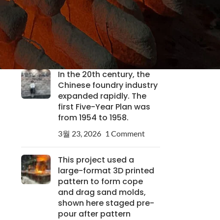
Custom Pump Casting
Solutions for Industrial
Needs
3월 24, 2026
1 Comment
In the 20th century, the
Chinese foundry industry
expanded rapidly. The
first Five-Year Plan was
from 1954 to 1958.
3월 23, 2026
1 Comment
This project used a
large-format 3D printed
pattern to form cope
and drag sand molds,
shown here staged pre-
pour after pattern