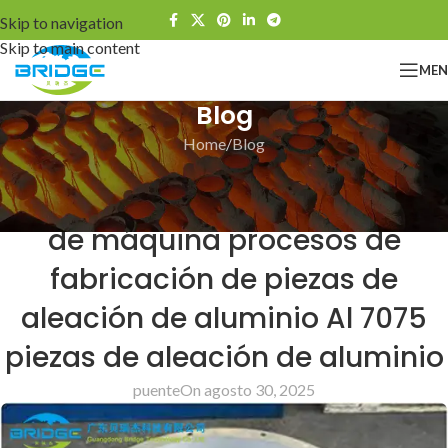
Skip to navigation
Skip to main content
ME
Blog
Home
Blog
BLOG
Aleaciones de aluminio piezas
de máquina procesos de
fabricación de piezas de
aleación de aluminio Al 7075
piezas de aleación de aluminio
puente
On agosto 30, 2025