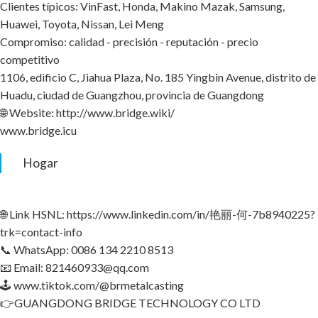
Clientes típicos: VinFast, Honda, Makino Mazak, Samsung,
Huawei, Toyota, Nissan, Lei Meng
Compromiso: calidad - precisión - reputación - precio
competitivo
1106, edificio C, Jiahua Plaza, No. 185 Yingbin Avenue, distrito de
Huadu, ciudad de Guangzhou, provincia de Guangdong
🌐 Website: http://www.bridge.wiki/
www.bridge.icu
Hogar
🌐 Link HSNL: https://www.linkedin.com/in/艳丽-何-7b8940225?
trk=contact-info
📞 WhatsApp: 0086 134 2210 8513
📧 Email: 821460933@qq.com
🕹 www.tiktok.com/@brmetalcasting
👉GUANGDONG BRIDGE TECHNOLOGY CO LTD