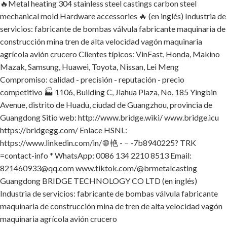
🔥Metal heating 304 stainless steel castings carbon steel
mechanical mold Hardware accessories 🔥 (en inglés) Industria de
servicios: fabricante de bombas válvula fabricante maquinaria de
construcción mina tren de alta velocidad vagón maquinaria
agrícola avión crucero Clientes típicos: VinFast, Honda, Makino
Mazak, Samsung, Huawei, Toyota, Nissan, Lei Meng
Compromiso: calidad - precisión - reputación - precio
competitivo 🏭 1106, Building C, Jiahua Plaza, No. 185 Yingbin
Avenue, distrito de Huadu, ciudad de Guangzhou, provincia de
Guangdong Sitio web: http://www.bridge.wiki/ www.bridge.icu
https://bridgegg.com/ Enlace HSNL:
https://www.linkedin.com/in/ 🌐 艳 - − -7b8940225? TRK
=contact-info * WhatsApp: 0086 134 2210 8513 Email:
821460933@qq.com www.tiktok.com/@brmetalcasting
Guangdong BRIDGE TECHNOLOGY CO LTD (en inglés)
Industria de servicios: fabricante de bombas válvula fabricante
maquinaria de construcción mina de tren de alta velocidad vagón
maquinaria agrícola avión crucero