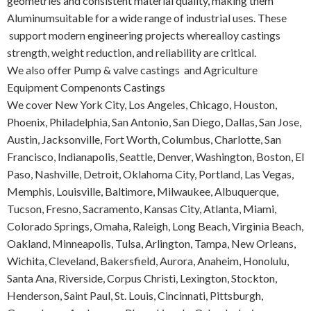
geometries and consistent material quality, making them
Aluminum
suitable for a wide range of industrial uses. These
support modern engineering projects where
alloy castings
strength, weight reduction, and reliability are critical.
We also offer
Pump & valve castings
and
Agriculture
Equipment Compenonts Castings
We cover New York City, Los Angeles, Chicago, Houston,
Phoenix, Philadelphia, San Antonio, San Diego, Dallas, San Jose,
Austin, Jacksonville, Fort Worth, Columbus, Charlotte, San
Francisco, Indianapolis, Seattle, Denver, Washington, Boston, El
Paso, Nashville, Detroit, Oklahoma City, Portland, Las Vegas,
Memphis, Louisville, Baltimore, Milwaukee, Albuquerque,
Tucson, Fresno, Sacramento, Kansas City, Atlanta, Miami,
Colorado Springs, Omaha, Raleigh, Long Beach, Virginia Beach,
Oakland, Minneapolis, Tulsa, Arlington, Tampa, New Orleans,
Wichita, Cleveland, Bakersfield, Aurora, Anaheim, Honolulu,
Santa Ana, Riverside, Corpus Christi, Lexington, Stockton,
Henderson, Saint Paul, St. Louis, Cincinnati, Pittsburgh,